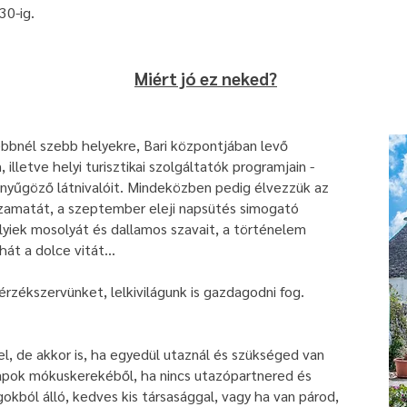
30-ig.
Miért jó ez neked?
zebbnél szebb helyekre, Bari központjában levő
 illetve helyi turisztikai szolgáltatók programjain -
lenyűgöző látnivalóit. Mindeközben pedig élvezzük az
k zamatát, a szeptember eleji napsütés simogató
elyiek mosolyát és dallamos szavait, a történelem
hát a dolce vitát…​
rzékszervünket, lelkivilágunk is gazdagodni fog.
l, de akkor is, ha egyedül utaznál és szükséged van
napok mókuskerekéből, ha nincs utazópartnered és
gokból álló, kedves kis társasággal, vagy ha van párod,