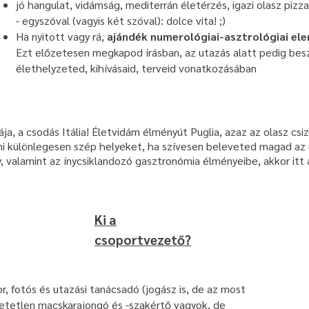
jó hangulat, vidámság, mediterrán életérzés, igazi olasz pizz
-
egyszóval (vagyis két szóval): dolce vita! ;)
Ha nyitott vagy rá,
ajándék numerológiai-asztrológiai ele
Ezt előzetesen megkapod írásban, az utazás alatt pedig bes
élethelyzeted, kihívásaid, terveid vonatkozásában
ja, a csodás Itália! Életvidám élményút Puglia, azaz az olasz cs
zni különlegesen szép helyeket, ha szívesen beleveted magad az 
y, valamint az ínycsiklandozó gasztronómia élményeibe, akkor itt
Ki a
csoportvezető?
, fotós és utazási tanácsadó (jogász is, de az most
hetetlen macskarajongó és -szakértő vagyok, de