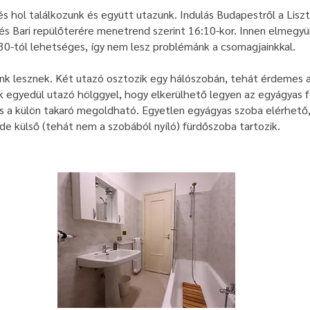
s hol találkozunk és együtt utazunk. Indulás Budapestről a Lis
ezés Bari repülőterére menetrend szerint 16:10-kor. Innen elmegy
:30-tól lehetséges, így nem lesz problémánk a csomagjainkkal.
ink lesznek. Két utazó osztozik egy hálószobán, tehát érdemes a
ik egyedül utazó hölggyel, hogy elkerülhető legyen az egyágyas f
és a külön takaró megoldható. Egyetlen egyágyas szoba elérhető,
de külső (tehát nem a szobából nyíló) fürdőszoba tartozik.