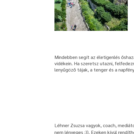
Mindebben segít az életigenlés őshazá
vidékein. Ha szeretsz utazni, felfede
lenyűgöző tájak, a tenger és a napfén
Léhner Zsuzsa vagyok, coach, mediátor
nem lényeges :)). Ezeken kívül rendít