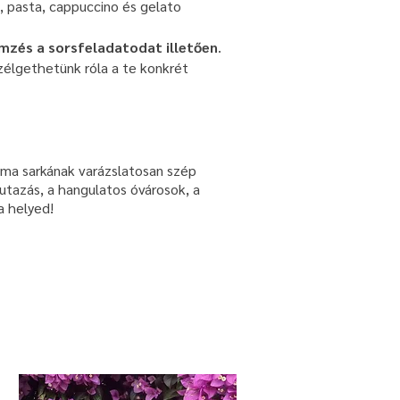
a, pasta, cappuccino és gelato
mzés a sorsfeladatodat illetően
.
zélgethetünk róla a te konkrét
izma sarkának varázslatosan szép
utazás, a hangulatos óvárosok, a
 a helyed!