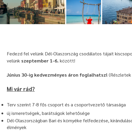
Fedezd fel velünk Dél-Olaszország csodálatos tájait kiscso
velünk
szeptember 1-6.
között!
Június 30-ig kedvezményes áron foglalhatsz!
(Részletek 
Mi vár rád?
Terv szerint 7-8 fős csoport és a csoportvezető társasága
új ismeretségek, barátságok lehetősége
Dél-Olaszországban Bari és környéke felfedezése, kiránduláso
élmények