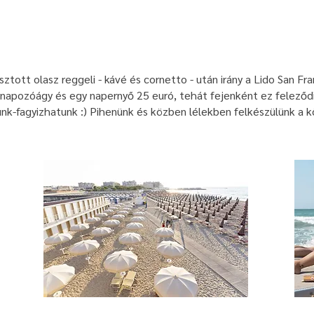
tott olasz reggeli - kávé és cornetto - után irány a Lido San Fr
napozóágy és egy napernyő 25 euró, tehát fejenként ez feleződ
unk-fagyizhatunk :) Pihenünk és közben lélekben felkészülünk a 