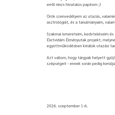
erről nincs hivatalos papírom ;)
Örök szenvedélyem az utazás, valamin
asztrológiát, és a tanulmányaim, vala
Szakmai ismereteim, kedvteléseim és
Életvidám Élményutak projekt, melynek
együttműködésben kínálok utazási tan
Azt vallom, hogy tárgyak helyett gyűj
szépségeit - ennek során pedig kerül
2026. szeptember 1-6.