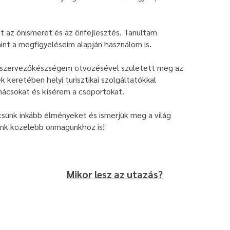
t az önismeret és az önfejlesztés. Tanultam
mint a megfigyeléseim alapján használom is.
 szervezőkészségem ötvözésével született meg az
 keretében helyi turisztikai szolgáltatókkal
ácsokat és kísérem a csoportokat.
tsünk inkább élményeket és ismerjük meg a világ
jünk közelebb önmagunkhoz is!
Mikor lesz az utazás?