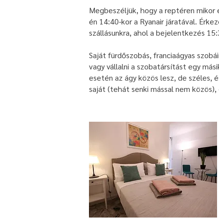
Megbeszéljük, hogy a reptéren mikor é
én 14:40-kor a Ryanair járatával. Érk
szállásunkra, ahol a bejelentkezés 15
Saját fürdőszobás, franciaágyas szobá
vagy vállalni a szobatársítást egy más
esetén az ágy közös lesz, de széles, 
saját (tehát senki mással nem közös), 