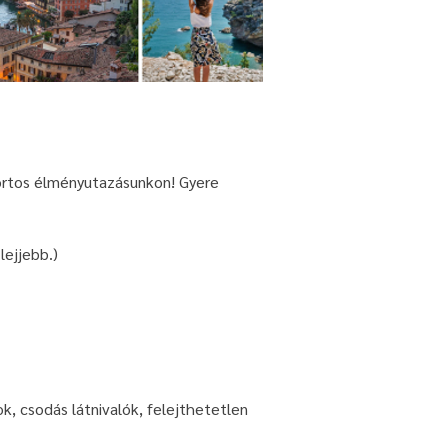
portos élményutazásunkon! Gyere
lejjebb.)
k, csodás látnivalók, fele
jthetetlen