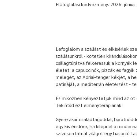
Előfoglalási kedvezmény: 2026. június 
Lefoglalom a szállást és elkísérlek s
szállásunkról - kötetlen kirándulásokon,
csillagtúrázva felkeressük a környék 
életet, a capuccinók, pizzák és fagyi
melegét, az Adriai-tenger kékjét, a h
patináját, a mediterrán életérzést - te
És miközben kényeztetjük mind az öt é
Tekintsd ezt élményterápiának!
Gyere akár családtagoddal, barátnődde
egy kis énidőre, ha kilépnél a minden
szívesen látnál világot egy hasonló ta