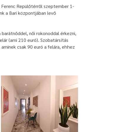
zt Ferenc Repülőtérről szeptember 1-
ünk a Bari központjában levő
 barátnőddel, női rokonoddal érkezni,
elár (ami 210 euró). Szobatársítás
 aminek csak 90 euró a felára, ehhez