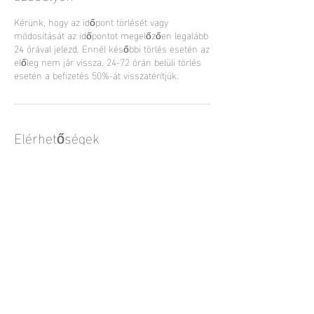
Kérünk, hogy az időpont törlését vagy
módosítását az időpontot megelőzően legalább
24 órával jelezd. Ennél későbbi törlés esetén az
előleg nem jár vissza. 24-72 órán belüli törlés
esetén a befizetés 50%-át visszatérítjük.
Elérhetőségek
0036309297197
turkizfoto@gmail.com
Érd, Hungary
© 2018 by TÜRKIZ Fotó