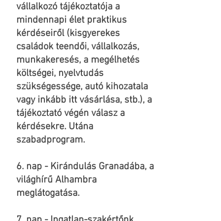
vállalkozó tájékoztatója a
mindennapi élet praktikus
kérdéseiről (kisgyerekes
családok teendői, vállalkozás,
munkakeresés, a megélhetés
költségei, nyelvtudás
szükségessége, autó kihozatala
vagy inkább itt vásárlása, stb.), a
tájékoztató végén válasz a
kérdésekre. Utána
szabadprogram.
6. nap - Kirándulás Granadába, a
világhírű Alhambra
meglátogatása.
7. nap - Ingatlan-szakértőnk,