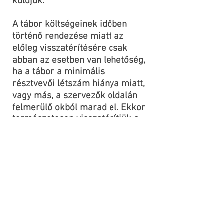
küldjük.
A tábor költségeinek időben
történő rendezése miatt az
előleg visszatérítésére csak
abban az esetben van lehetőség,
ha a tábor a minimális
résztvevői létszám hiánya miatt,
vagy más, a szervezők oldalán
felmerülő okból marad el. Ekkor
természetesen visszatérítjük a
befizetett előlegeket. Résztvevői
lemondás esetén visszatérítésre
nincs lehetőség, de az összeg
egy esetleges következő
táborban való részvételre
felhasználható.
Fotók a szállásról: