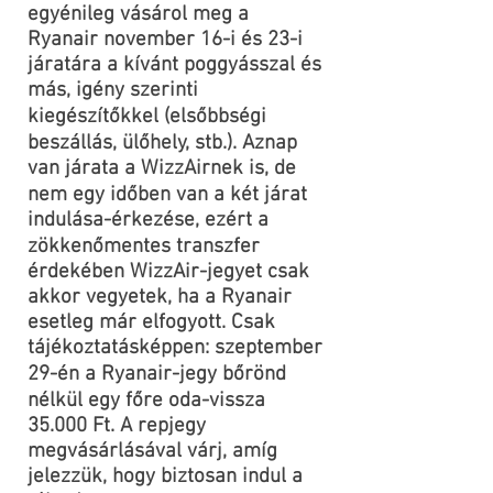
egyénileg vásárol meg a
Ryanair november 16-i és 23-i
járatára a kívánt poggyásszal és
más, igény szerinti
kiegészítőkkel (elsőbbségi
beszállás, ülőhely, stb.). Aznap
van járata a WizzAirnek is, de
nem egy időben van a két járat
indulása-érkezése, ezért a
zökkenőmentes transzfer
érdekében WizzAir-jegyet csak
akkor vegyetek, ha a Ryanair
esetleg már elfogyott. Csak
tájékoztatásképpen: szeptember
29-én a Ryanair-jegy bőrönd
nélkül egy főre oda-vissza
35.000 Ft. A repjegy
megvásárlásával várj, amíg
jelezzük, hogy biztosan indul a