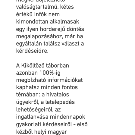
megkérdőjelezhető
valóságtartalmú, kétes
értékű infók nem
kimondottan alkalmasak
egy ilyen horderejű döntés
megalapozásához, már ha
egyáltalán találsz választ a
kérdéseidre.
A Kiköltöző táborban
azonban 100%-ig
megbízható információkat
kaphatsz minden fontos
témában: a hivatalos
ügyekről, a letelepedés
lehetőségeiről, az
ingatlanvása mindennapok
gyakorlati kérdéseiről - első
kézből helyi magyar