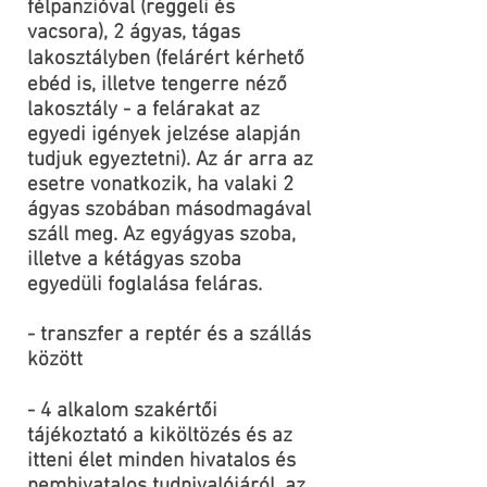
félpanzióval (reggeli és
vacsora), 2 ágyas, tágas
lakosztályben (felárért kérhető
ebéd is, illetve tengerre néző
lakosztály - a felárakat az
egyedi igények jelzése alapján
tudjuk egyeztetni). Az ár arra az
esetre vonatkozik, ha valaki 2
ágyas szobában másodmagával
száll meg. Az egyágyas szoba,
illetve a kétágyas szoba
egyedüli foglalása feláras.
- transzfer a reptér és a szállás
között
- 4 alkalom szakértői
tájékoztató a kiköltözés és az
itteni élet minden hivatalos és
nemhivatalos tudnivalójáról, az