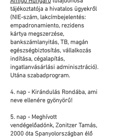
Amigo Húngaro
tulajdonosa
tájékoztatója a hivatalos ügyekről
(NIE-szám, lakcímbejelentés:
empadronamiento, rezidens
kártya megszerzése,
bankszámlanyitás, TB, magán
egészségbiztosítás, vállalkozás
indítása, cégalapítás,
ingatlanvásárlási adminisztráció).
Utána szabadprogram.
4. nap - Kirándulás Rondába, ami
neve ellenére gyönyörű!
5. nap - Meghívott
vendégelőadónk, Zonitzer Tamás,
2000 óta Spanyolországban élő