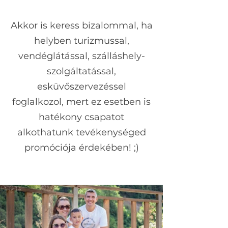
Akkor is keress bizalommal, ha
helyben turizmussal,
vendéglátással, szálláshely-
szolgáltatással,
esküvőszervezéssel
foglalkozol, mert ez esetben is
hatékony csapatot
alkothatunk tevékenységed
promóciója érdekében! ;)