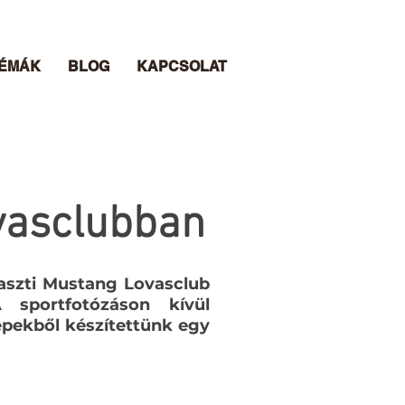
TÉMÁK
BLOG
KAPCSOLAT
vasclubban
raszti Mustang Lovasclub
 sportfotózáson kívül
képekből készítettünk egy