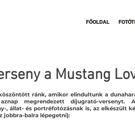
FŐOLDAL
FOTÓ
verseny a Mustang Lo
köszöntött ránk, amikor elindultunk a dunaha
 aznap megrendezett díjugrató-versenyt. A
, állat- és portréfotózásnak is, az elkészült 
z jobbra-balra lépegetni):