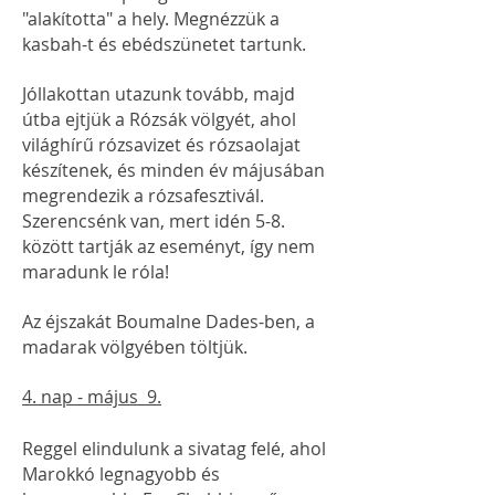
"alakította" a hely. Megnézzük a
kasbah-t és ebédszünetet tartunk.
Jóllakottan utazunk tovább, majd
útba ejtjük a Rózsák völgyét, ahol
világhírű rózsavizet és rózsaolajat
készítenek, és minden év májusában
megrendezik a rózsafesztivál.
Szerencsénk van, mert idén 5-8.
között tartják az eseményt, így nem
maradunk le róla!
Az éjszakát Boumalne Dades-ben, a
madarak völgyében töltjük.
4. nap - május 9.
Reggel elindulunk a sivatag felé, ahol
Marokkó legnagyobb és