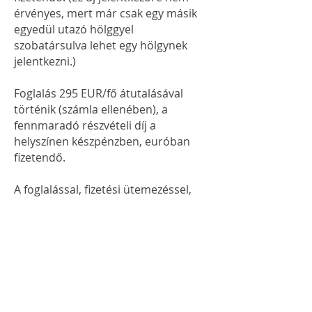
érvényes, mert már csak egy másik
egyedül utazó hölggyel
szobatársulva lehet egy hölgynek
jelentkezni.)
Foglalás 295 EUR/fő átutalásával
történik (számla ellenében), a
fennmaradó részvételi díj a
helyszínen készpénzben, euróban
fizetendő.
A foglalással, fizetési ütemezéssel,
lemondással kapcsolatos
tudnivalókról a
Részvételi
feltételekben
találsz információkat.
Az ár tartalmazza az alábbiakat: