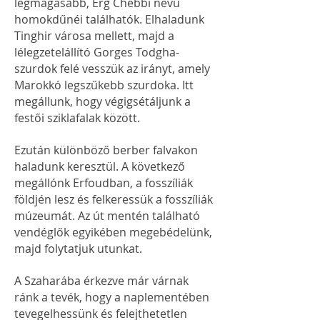
legmagasabb, Erg Chebbi nevű
homokdűnéi találhatók. Elhaladunk
Tinghir városa mellett, majd a
lélegzetelállító Gorges Todgha-
szurdok felé vesszük az irányt, amely
Marokkó legszűkebb szurdoka. Itt
megállunk, hogy végigsétáljunk a
festői sziklafalak között.
Ezután különböző berber falvakon
haladunk keresztül. A következő
megállónk Erfoudban, a fosszíliák
földjén lesz és felkeressük a fosszíliák
múzeumát. Az út mentén található
vendéglők egyikében megebédelünk,
majd folytatjuk utunkat.
A Szaharába érkezve már várnak
ránk a tevék, hogy a naplementében
tevegelhessünk és felejthetetlen