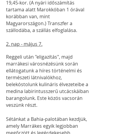
19,45-kor. (A nyári időszámítás
tartama alatt Marokkóban 1 órával
korábban van, mint
Magyarországon.) Transzfer a
szállodába, a szállás elfoglalása.
2. nap - május 7.
Reggeli után
"eligazítás", majd
m
arrákesi városnézésünk során
ellátogatunk a híres történelmi és
természeti látnivalókhoz,
belekóstolunk kulináris élvezeteibe a
medina labirintusszerű utcácskáiban
barangolunk.
Este közös vacsorán
veszünk részt.
Sétánkat a Bahia-palotában kezdjük,
amely Marrákes egyik legjobban
megőrzött és legérdekesebb