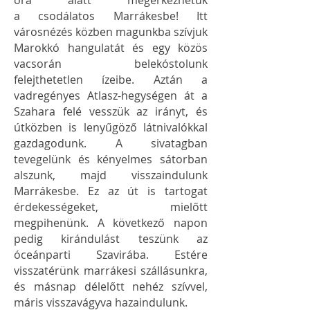
óra alatt megérkezhetük
a
csodálatos Marrákesbe! Itt
városnézés közben magunkba szívjuk
Marokkó hangulatát és egy közös
vacsorán belekóstolunk
felejthetetlen ízeibe. Aztán a
vadregényes Atlasz-hegységen át a
Szahara felé vesszük az irányt, és
útközben is lenyűgöző látnivalókkal
gazdagodunk. A sivatagban
tevegelünk és kényelmes sátorban
alszunk, majd visszaindulunk
Marrákesbe. Ez az út is tartogat
érdekességeket, mielőtt
megpihenünk. A következő napon
pedig kirándulást teszünk az
óceánparti Szavirába. Estére
visszatérünk marrákesi szállásunkra,
és másnap délelőtt nehéz szívvel,
máris visszavágyva hazaindulunk.