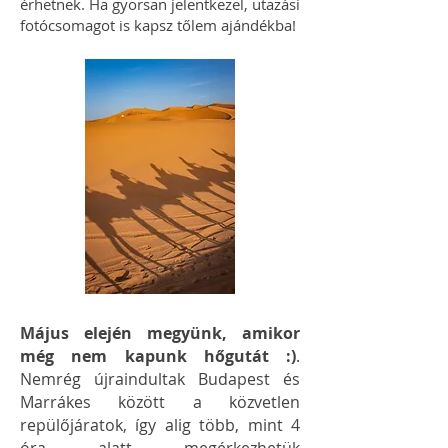
érhetnek. Ha gyorsan jelentkezel, utazási
fotócsomagot is kapsz tőlem ajándékba!
Május elején megyünk, amikor
még nem kapunk hőgutát :)
.
Nemrég újraindultak Budapest és
Marrákes között a közvetlen
repülőjáratok, így alig több, mint 4