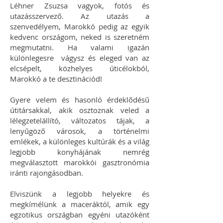
Léhner Zsuzsa vagyok, fotós és
utazásszervező. Az utazás a
szenvedélyem, Marokkó pedig az egyik
kedvenc országom, neked is szeretném
megmutatni. Ha valami igazán
különlegesre vágysz és eleged van az
elcsépelt, közhelyes úticélokból,
Marokkó a te desztinációd!
Gyere velem és hasonló érdeklődésű
útitársakkal, akik osztoznak veled a
lélegzetelállító, változatos tájak, a
lenyűgöző városok, a történelmi
emlékek, a különleges kultúrák és a világ
legjobb konyhájának nemrég
megválasztott marokkói gasztronómia
iránti rajongásodban.
Elviszünk a legjobb helyekre és
megkímélünk a maceráktól, amik egy
egzotikus országban egyéni utazóként