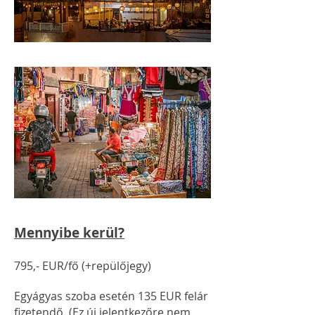
Mennyibe kerül?
795,- EUR/fő (+repülőjegy)
Egyágyas szoba esetén 135 EUR felár
fizetendő. (Ez új jelentkezőre nem