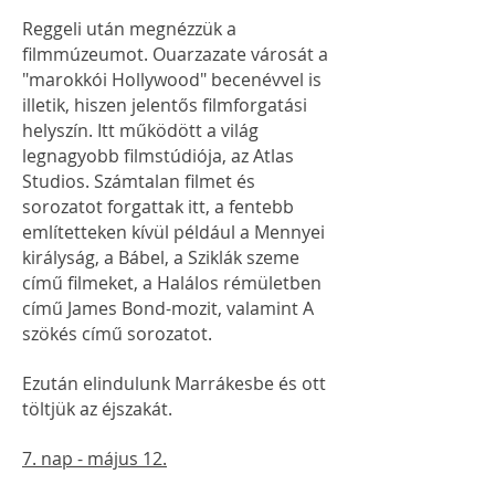
Reggeli után megnézzük a
filmmúzeumot. Ouarzazate városát a
"marokkói Hollywood" becenévvel is
illetik, hiszen jelentős filmforgatási
helyszín. Itt működött a világ
legnagyobb filmstúdiója, az Atlas
Studios. Számtalan filmet és
sorozatot forgattak itt, a fentebb
említetteken kívül például a Mennyei
királyság, a Bábel, a Sziklák szeme
című filmeket, a Halálos rémületben
című James Bond-mozit, valamint A
szökés című sorozatot.
Ezután elindulunk Marrákesbe és ott
töltjük az éjszakát.
7. nap - május 12.