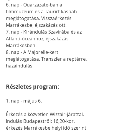
6. nap - Ouarzazate-ban a
filmmúzeum és a Taurirt kasbah
meglátogatása. Visszaérkezés
Marrákesbe, éjszakázás ott.
7. nap - Kirándulás Szavirába és az
Atlanti-óceánhoz, éjszakázás
Marrákesben.
8. nap - A Majorelle-kert
meglátogatása. Transzfer a reptérre,
hazaindulás.
Részletes program:
1. nap - május 6.
Érkezés a közvetlen Wizzair-járattal.
Indulás Budapestről: 16,20-kor,
érkezés Marrákesbe helyi idő szerint