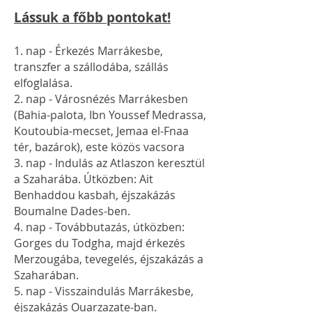
Lássuk a főbb pontokat!
1. nap - Érkezés Marrákesbe,
transzfer a szállodába, szállás
elfoglalása.
2. nap - Városnézés Marrákesben
(Bahia-palota, Ibn Youssef Medrassa,
Koutoubia-mecset, Jemaa el-Fnaa
tér, bazárok),
este közös vacsora
3. nap - Indulás az Atlaszon keresztül
a Szaharába. Útközben: Ait
Benhaddou kasbah, éjszakázás
Boumalne Dades-ben.
4. nap - Továbbutazás, útközben:
Gorges du Todgha, majd érkezés
Merzougába, tevegelés, éjszakázás a
Szaharában.
5. nap - Visszaindulás Marrákesbe,
éjszakázás Ouarzazate-ban.