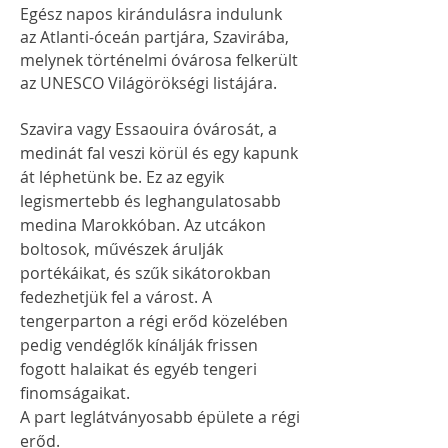
Egész napos kirándulásra indulunk
az Atlanti-óceán partjára, Szavirába,
melynek történelmi óvárosa felkerült
az UNESCO Világörökségi listájára.
Szavira vagy Essaouira óvárosát, a
medinát fal veszi körül és egy kapunk
át léphetünk be. Ez az egyik
legismertebb és leghangulatosabb
medina Marokkóban. Az utcákon
boltosok, művészek árulják
portékáikat, és szűk sikátorokban
fedezhetjük fel a várost. A
tengerparton a régi erőd közelében
pedig vendéglők kínálják frissen
fogott halaikat és egyéb tengeri
finomságaikat.
A part leglátványosabb épülete a régi
erőd.