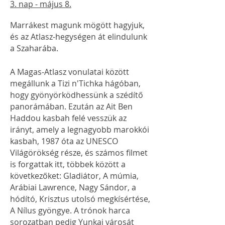
3. nap - május 8.
Marrákest magunk mögött hagyjuk,
és az Atlasz-hegységen át elindulunk
a Szaharába.
A Magas-Atlasz vonulatai között
megállunk a Tizi n'Tichka hágóban,
hogy gyönyörködhessünk a szédítő
panorámában. Ezután az Ait Ben
Haddou kasbah felé vesszük az
irányt, amely a legnagyobb marokkói
kasbah, 1987 óta az UNESCO
Világörökség része, és számos filmet
is forgattak itt, többek között a
következőket: Gladiátor, A múmia,
Arábiai Lawrence, Nagy Sándor, a
hódító, Krisztus utolsó megkísértése,
A Nílus gyöngye. A trónok harca
sorozatban pedig Yunkai városát