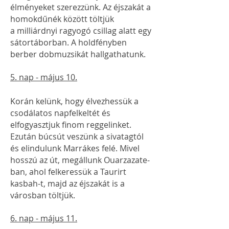
élményeket szerezzünk. Az éjszakát a
homokdűnék között töltjük
a
milliárdnyi ragyogó csillag alatt egy
sátortáborban. A holdfényben
berber dobmuzsikát hallgathatunk.
5. nap - május 10.
Korán kelünk, hogy élvezhessük a
csodálatos napfelkeltét és
elfogyasztjuk finom reggelinket.
Ezután búcsút veszünk a sivatagtól
és elindulunk Marrákes felé. Mivel
hosszú az út, megállunk Ouarzazate-
ban, ahol felkeressük a Taurirt
kasbah-t, majd az éjszakát is a
városban töltjük.
6. nap - május 11.