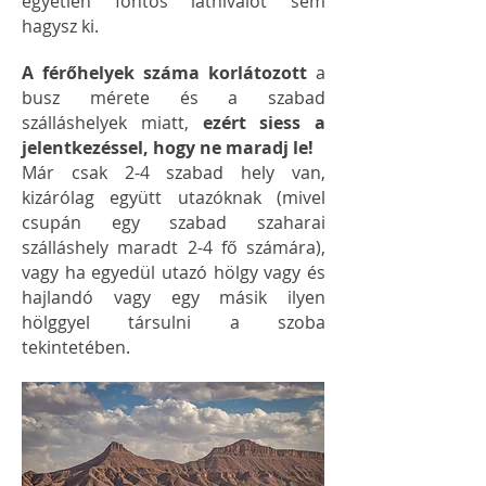
egyetlen fontos látnivalót sem
hagysz ki.
A férőhelyek száma korlátozott
a
busz mérete és a szabad
szálláshelyek miatt,
ezért siess a
jelentkezéssel, hogy ne maradj le!
Már csak 2-4 szabad hely van,
kizárólag együtt utazóknak (mivel
csupán egy szabad szaharai
szálláshely maradt 2-4 fő számára),
vagy ha egyedül utazó hölgy vagy és
hajlandó vagy egy másik ilyen
hölggyel társulni a szoba
tekintetében.