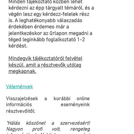
Minden tájékoztató közben lehet
kérdezni az épp tárgyalt témáról, és a
végén lesz egy kérdezz-felelek rész
is. A leghatékonyabb válaszadás
érdekében érdemes már a
jelentkezéskor az űrlapon megadni a
téged leginkább foglalkoztató 1-2
kérdést.
Mindegyik tájékoztatóról felvétel
készül, amit a résztvevők utólag
megkapnak.
Vélemények
Visszajelzések a korábbi online
információs eseményeink
résztvevőitől:
"Hálás köszönet a szervezésért!
Nagyon profi volt, rengeteg