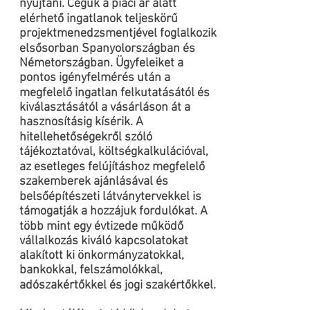
nyújtani. Cégük a piaci ár alatt
elérhető ingatlanok teljeskörű
projektmenedzsmentjével foglalkozik
elsősorban Spanyolországban és
Németországban. Ügyfeleiket a
pontos igényfelmérés után a
megfelelő ingatlan felkutatásától és
kiválasztásától a vásárláson át a
hasznosításig kísérik. A
hitellehetőségekről szóló
tájékoztatóval, költségkalkulációval,
az esetleges felújításhoz megfelelő
szakemberek ajánlásával és
belsőépítészeti látványtervekkel is
támogatják a hozzájuk fordulókat. A
több mint egy évtizede működő
vállalkozás kiváló kapcsolatokat
alakított ki önkormányzatokkal,
bankokkal, felszámolókkal,
adószakértőkkel és jogi szakértőkkel.