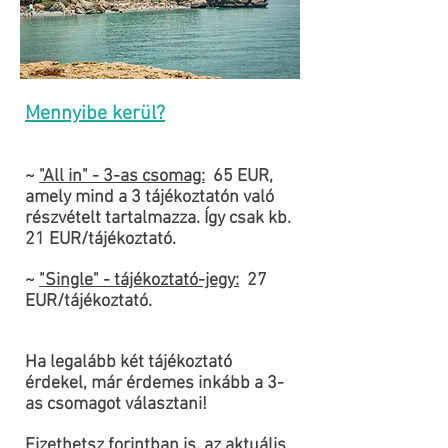
Mennyibe kerül?
~
"All in" - 3-as csomag:
65
EUR,
amely mind a 3 tájékoztatón való
részvételt tartalmazza. Így csak kb.
21 EUR/tájékoztató.
~
"Single" - t
ájékoztató-jegy:
27
EUR/tájékoztató.
Ha legalább két tájékoztató
érdekel, már érdemes inkább a 3-
as csomagot választani!
F
izethetsz forintban is
, az aktuális