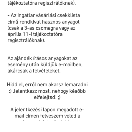
tájékoztatóra regisztrálóknak).
- Az Ingatlanvásárlási csekklista
című rendkívül hasznos anyagot
(csak a 3-as csomagra vagy az
április 11-i tájékoztatóra
regisztrálóknak).
Az ajándék írásos anyagokat az
esemény után küldjük e-mailben,
akárcsak a felvételeket.
Hidd el, erről nem akarsz lemaradni
:) Jelentkezz most, nehogy később
elfelejtsd! ;)
A jelentkezési lapon megadott e-
mail címen felveszem veled a
kapcsolatot a foglalás
véglegesítéséhez. Kérlek, figyeld a