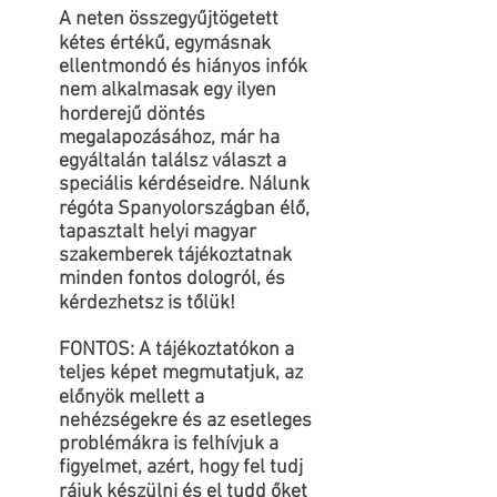
A neten összegyűjtögetett
kétes értékű, egymásnak
ellentmondó és hiányos infók
nem alkalmasak egy ilyen
horderejű döntés
megalapozásához, már ha
egyáltalán találsz választ a
speciális kérdéseidre. Nálunk
régóta Spanyolországban élő,
tapasztalt helyi magyar
szakemberek tájékoztatnak
minden fontos dologról, és
kérdezhetsz is tőlük!
FONTOS: A tájékoztatókon a
teljes képet megmutatjuk, az
előnyök mellett a
nehézségekre és az esetleges
problémákra is felhívjuk a
figyelmet, azért, hogy fel tudj
rájuk készülni és el tudd őket