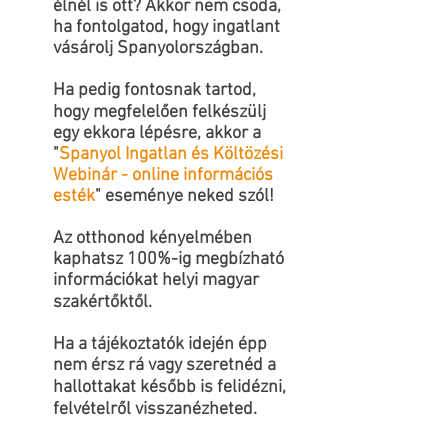
élnél is ott? Akkor nem csoda,
ha fontolgatod, hogy ingatlant
vásárolj Spanyolországban
.
Ha pedig fontosnak tartod,
hogy megfelelően felkészülj
egy ekkora lépésre, akkor a
"
Spanyol Ingatlan és Költözési
Webinár - online információs
esték
" eseménye neked szól!
Az otthonod kényelmében
kaphatsz 100%-ig megbízható
információkat helyi magyar
szakértőktől.
Ha a tájékoztatók idején épp
nem érsz rá vagy szeretnéd a
hallottakat később is felidézni,
felvételről visszanézheted.