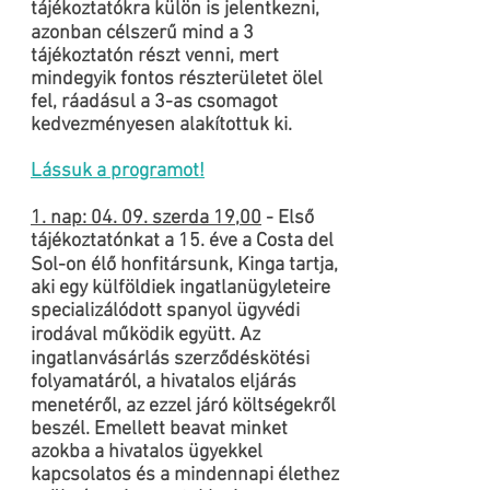
tájékoztatókra külön is jelentkezni,
azonban célszerű mind a 3
tájékoztatón részt venni, mert
mindegyik fontos részterületet ölel
fel, ráadásul a 3-as csomagot
kedvezményesen alakítottuk ki.
Lássuk a programot!
1. nap: 04. 09. szerda 19,00
- Első
tájékoztatónkat a 15. éve a Costa del
Sol-on élő honfitársunk, Kinga tartja,
aki egy külföldiek ingatlanügyleteire
specializálódott spanyol ügyvédi
irodával működik együtt. Az
ingatlanvásárlás szerződéskötési
folyamatáról, a hivatalos eljárás
menetéről, az ezzel járó költségekről
beszél. Emellett beavat minket
azokba a hivatalos ügyekkel
kapcsolatos és a mindennapi élethez