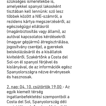
szükséges ismeretekbe is,
amelyekkel spanyol lakosként
tisztában kell lennünk: szó lesz
többek között a NIE-számról, a
rezidens kártya megszerzéséről, az
egészségügyi ellátásról
(magánbiztosítás vagy állami), az
autóval kapcsolatos kérdésekről
(magyar gépjármű átregisztrálása,
jogosítvány cseréje), a gyerekek
beiskolázásáról és a kisállatok
kiviteléről. Szakértőnk a Costa del
Sol-on él spanyol férjével és
kislányával, de az információk egész
Spanyolországra nézve érvényesek
és hasznosak.
2. nap: 04. 10. csütörtök 19,00
- Az
egyik kiemelt térség
ingatlanbefektetési szempontból a
Costa del Sol, Spanyolország déli