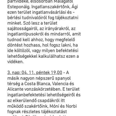
partvidéke, elsősorban Malagától
Esteponáig. Ingatlanszakértőnk, Ági
ezen terület ingatlanvásárlási és -
bérlési tudnivalóiról fog tájékoztatni
minket. Szó lesz a terület
sajátosságairól, az irányárakról, az
ingatlantípusokról és mindarról, amit
tudnod kell ahhoz, hogy megfelelő
döntést hozhass, hol fogsz lakni, ha
ide költözöl, vagy milyen befektetési
lehetőségekkel kalkulálhatsz ezen a
vidéken.
3. nap: 04. 11. péntek 19,00
- A
másik nagyon népszerű spanyol
térség a Costa Blanca, Valencia és
Alicante vonzáskörzetében. E terület
ingatlanbefektetési lehetőségeiről és
az elkerülendő csapdákról itt
működő szakértőink, Móni és Norbi
fognak részletes tájékoztatást