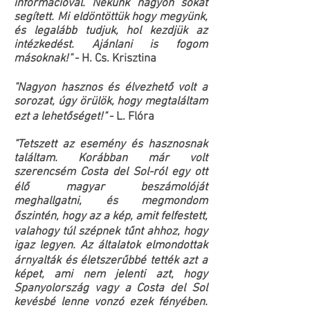
információval. Nekünk nagyon sokat
segített. Mi eldöntöttük hogy megyünk,
és legalább tudjuk, hol kezdjük az
intézkedést. Ajánlani is fogom
másoknak!"
- H. Cs. Krisztina
"Nagyon hasznos és élvezhető volt a
sorozat, úgy örülök, hogy megtaláltam
ezt a lehetőséget!"
- L. Flóra
"
Tetszett az esemény és hasznosnak
találtam. Korábban már volt
szerencsém Costa del Sol-ról egy ott
élő magyar beszámolóját
meghallgatni, és megmondom
őszintén, hogy az a kép, amit felfestett,
valahogy túl szépnek tűnt ahhoz, hogy
igaz legyen. Az általatok elmondottak
árnyalták és életszerűbbé tették azt a
képet, ami nem jelenti azt, hogy
Spanyolország vagy a Costa del Sol
kevésbé lenne vonzó ezek fényében.