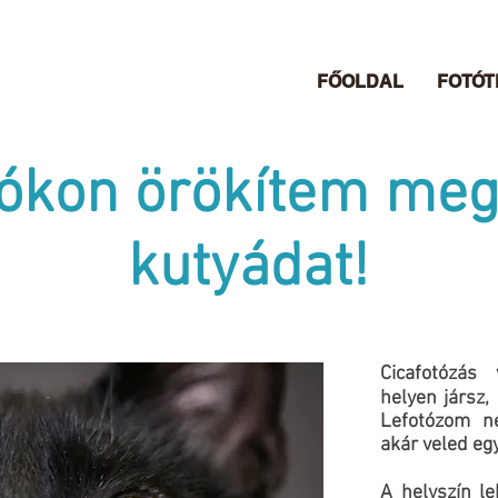
FŐOLDAL
FOTÓ
tókon örökítem meg
kutyádat!
Cicafotózás
helyen jársz,
Lefotózom né
akár veled eg
A helyszín le