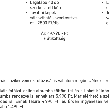
Legalább 40 db
L
szerkesztett kép
s
További képek
T
választhatók szerkesztve,
v
ez +2500 Ft/db
e
Ár: 49.990,- Ft
Á
+ útiköltség
+
más házikedvencek fotózását is vállalom megbeszélés szeri
lt fotókat online albumba töltöm fel és a linket küldöm
bumba rendezve is, ennek ára 5.990 Ft. Már elérhető a szé
adás is. Ennek felára 4.990 Ft, és Érden ingyenesen veh
ba 1.490 Ft.