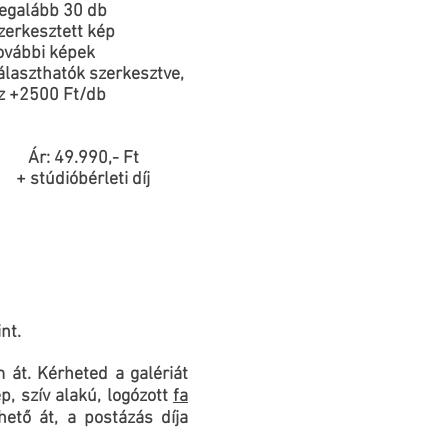
egalább 30 db
zerkesztett kép
ovábbi képek
álaszthatók szerkesztve,
z +2500 Ft/db
r: 49.990,- Ft
 stúdióbérleti díj
nt.
 át. Kérheted a galériát
p, szív alakú, logózott
fa
ető át, a postázás díja