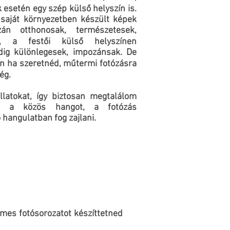
 esetén egy szép külső helyszín is.
 saját környezetben készült képek
zán otthonosak, természetesek,
k, a festői külső helyszínen
dig különlegesek, impozánsak. De
n ha szeretnéd, műtermi fotózásra
ég.
latokat, így biztosan megtalálom
el a közös hangot, a fotózás
ó hangulatban fog zajlani.
mes fotósorozatot készíttetned