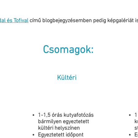
al és Tofival
című blogbejegyzésemben pedig képgalériát is 
Csomagok:
Kültéri
1-1,5 órás kutyafotózás
1
bármilyen egyeztetett
k
kültéri helyszínen
s
Egyeztetett időpont
E