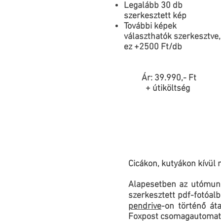
Legalább 30 db
szerkesztett kép
További képek
választhatók szerkesztve,
ez +2500 Ft/db
Ár: 39.990,- Ft
+ útiköltség
Cicákon, kutyákon kívül 
Alapesetben az utómunká
szerkesztett pdf-fotóal
pendrive
-on történő át
Foxpost csomagautomatá