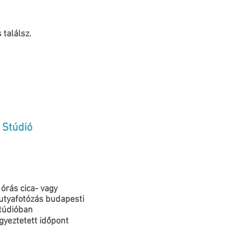
találsz.
Stúdió
 órás cica- vagy
utyafotózás budapesti
túdióban
gyeztetett időpont