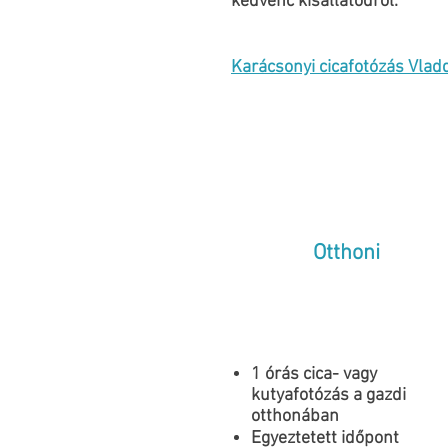
kedvenc kisállatodról.
Karácsonyi cicafotózás Vladd
Otthoni
1 órás cica- vagy
kutyafotózás a gazdi
otthonában
Egyeztetett időpont