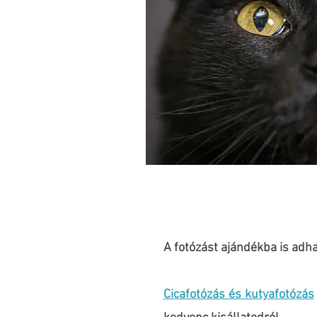
A fotózást ajándékba is adha
Cicafotózás és kutyafotózás