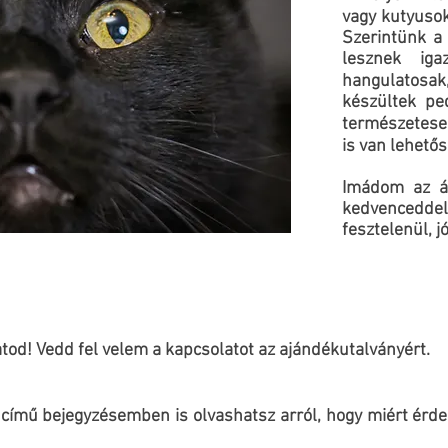
vagy kutyusok
Szerintünk a
lesznek iga
hangulatosa
készültek pe
természetese
is van lehetős
Imádom az ál
kedvencedd
fesztelenül, j
tod! Vedd fel velem a kapcsolatot az ajándékutalványért.
című bejegyzésemben is olvashatsz arról, hogy miért érde