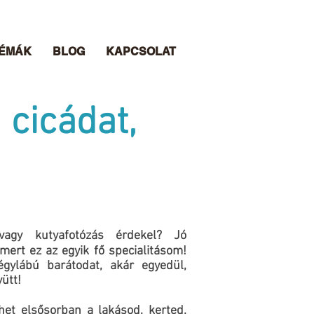
TÉMÁK
BLOG
KAPCSOLAT
 cicádat,
 vagy kutyafotózás érdekel? Jó
 mert ez az egyik fő specialitásom!
gylábú barátodat, akár egyedül,
yütt!
het elsősorban a lakásod, kerted,