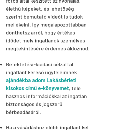
fotós által készített színvonalas,
élethű képeket, és lehetőség
szerint bemutató videót is tudok
mellékelni
. Így megalapozottabban
dönthetsz arról, hogy értékes
idődet mely ingatlanok személyes
megtekintésére érdemes áldoznod.
Befektetési-kiadási célzattal
ingatlant kereső ügyfeleimnek
ajándékba adom
Lakásbérleti
kisokos című e-könyvemet
, tele
hasznos információkkal az ingatlan
biztonságos és jogszerű
bérbeadásáról.
Ha a vásárláshoz előbb ingatlant kell