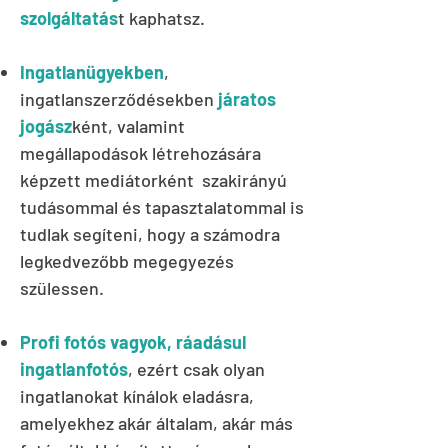
szolgáltatás
t kaphatsz.
Ingatlanügyekben
,
ingatlanszerződésekben
járatos
jogász
ként, valamint
megállapodások létrehozására
képzett mediátorként szakirányú
tudásommal és tapasztalatommal is
tudlak segíteni, hogy a számodra
legkedvezőbb megegyezés
szülessen.
Profi fotós vagyok, ráadásul
ingatlanfotós
, ezért csak olyan
ingatlanokat kínálok eladásra,
amelyekhez akár általam, akár más