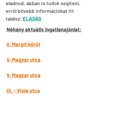
eladnod, abban is tudok segíteni,
erről bővebb információkat itt
találsz:
ELADÁS
Néhány aktuális ingatlanajánlat:
II. Margit körút
V. Magyar utca
V. Magyar utca
IX.
- Viola utca
IX. Telepy utca
XI. Hengermalom út