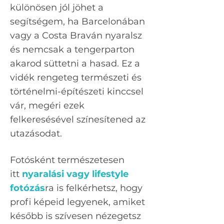
különösen jól jöhet a
segítségem, ha Barcelonában
vagy a Costa Braván nyaralsz
és nemcsak a tengerparton
akarod süttetni a hasad. Ez a
vidék rengeteg természeti és
történelmi-építészeti kinccsel
vár, megéri ezek
felkeresésével színesítened az
utazásodat.
Fotósként természetesen
itt
nyaralási vagy lifestyle
fotózás
ra is felkérhetsz, hogy
profi képeid legyenek, amiket
később is szívesen nézegetsz