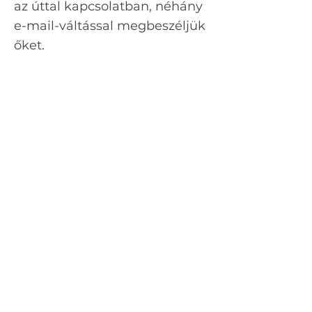
az úttal kapcsolatban, néhány
e-mail-váltással megbeszéljük
őket.
Mennyibe kerül?
Teljes körű, személyre szabott
útiterv készítése esetén ez sok
mindentől függ, ezért az
igényfelmérő kérdőív
kiértékelése után egyedi
árajánlatot adok.
Ha szeretnél útitervet
rendelni, írj a